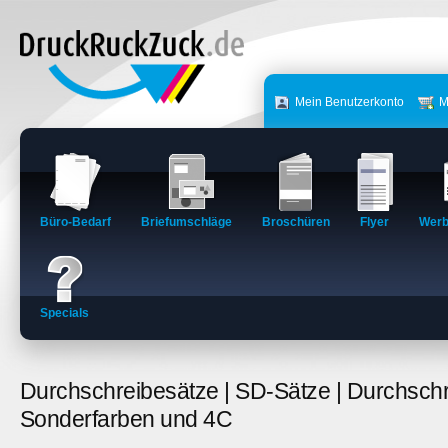
Mein Benutzerkonto
M
Büro-Bedarf
Briefumschläge
Broschüren
Flyer
Werb
Specials
Durchschreibesätze | SD-Sätze | Durchschr
Sonderfarben und 4C