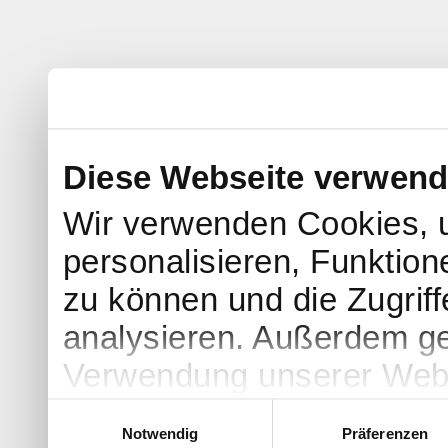
Diese Webseite verwend
Wir verwenden Cookies, 
personalisieren, Funktion
zu können und die Zugrif
analysieren. Außerdem ge
Verwendung unserer Websi
soziale Medien, Werbung 
Einwilligungsauswahl
Notwendig
Präferenzen