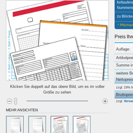
fortlaufe
Nummeri
zu Blöcke
* Pflicht
Preis Ih
Auflage:
Artikelpre
Summe ink
weitere B
Nettoprei
Klicken Sie doppelt auf das obere Bild, um es im voller
zzgl. 19% 
Größe zu sehen
Bruttopre
zzgl.
Versa
MEHR ANSICHTEN