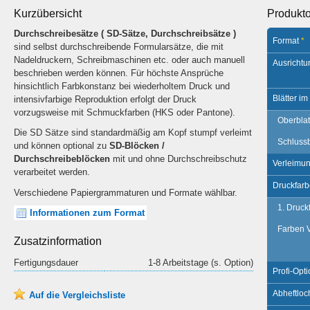
Kurzübersicht
Produkt
Durchschreibesätze ( SD-Sätze, Durchschreibsätze )
Format
*
sind selbst durchschreibende Formularsätze, die mit
Nadeldruckern, Schreibmaschinen etc. oder auch manuell
Ausrichtu
beschrieben werden können. Für höchste Ansprüche
hinsichtlich Farbkonstanz bei wiederholtem Druck und
Blätter im
intensivfarbige Reproduktion erfolgt der Druck
vorzugsweise mit Schmuckfarben (HKS oder Pantone).
Oberblat
Die SD Sätze sind standardmäßig am Kopf stumpf verleimt
Schlussb
und können optional zu
SD-Blöcken /
Durchschreibeblöcken
mit und ohne Durchschreibschutz
Verleimu
verarbeitet werden.
Druckfar
Verschiedene Papiergrammaturen und Formate wählbar
.
1. Druck
Informationen zum Format
Farben V
Zusatzinformation
Fertigungsdauer
1-8 Arbeitstage (s. Option)
Profi-Opt
Abheftlo
Auf die Vergleichsliste