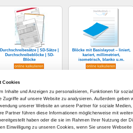
Durchschreibesätze | SD-Sätze |
Blöcke mit Basislayout – liniert,
Durchschreibeblöcke | SD-
kariert, millimetriert,
Blöcke
isometrisch, blanko u.m.
online kalkulieren
online kalkulieren
t Cookies
Seite:
1
2
3
Zeige
pro Sei
 Inhalte und Anzeigen zu personalisieren, Funktionen für sozia
e Zugriffe auf unsere Website zu analysieren. Außerdem geben w
rwendung unserer Website an unsere Partner für soziale Medien
re Partner führen diese Informationen möglicherweise mit weite
ereitgestellt haben oder die sie im Rahmen Ihrer Nutzung der D
n Einwilligung zu unseren Cookies, wenn Sie unsere Webseite 