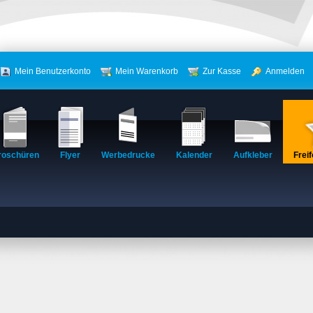
Mein Benutzerkonto
Mein Warenkorb
Zur Kasse
Anmelden
roschüren
Flyer
Werbedrucke
Kalender
Aufkleber
Frei