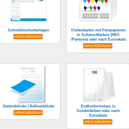
Schreibtischunterlagen
Visitenkarten mit Feinpapieren
in Schmuckfarben (HKS
online kalkulieren
/Pantone) oder nach Euroskala
online kalkulieren
Gastroblöcke | Kellnerblöcke
Endlosformulare in
Sonderfarben oder nach
online kalkulieren
Euroskala
online kalkulieren