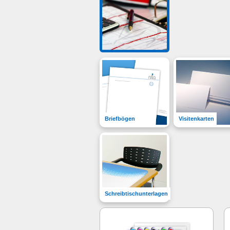
Briefbögen
Visitenkarten
Schreibtischunterlagen