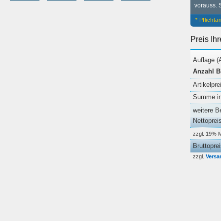
vorauss. 
* Pflicht
Preis Ih
Auflage (
Anzahl B
Artikelpre
Summe ink
weitere B
Nettoprei
zzgl. 19% 
Bruttopre
zzgl.
Versa