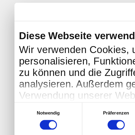
Diese Webseite verwend
Wir verwenden Cookies, 
personalisieren, Funktion
zu können und die Zugrif
analysieren. Außerdem ge
Verwendung unserer Websi
soziale Medien, Werbung 
Einwilligungsauswahl
Notwendig
Präferenzen
Partner führen diese Info
weiteren Daten zusammen, 