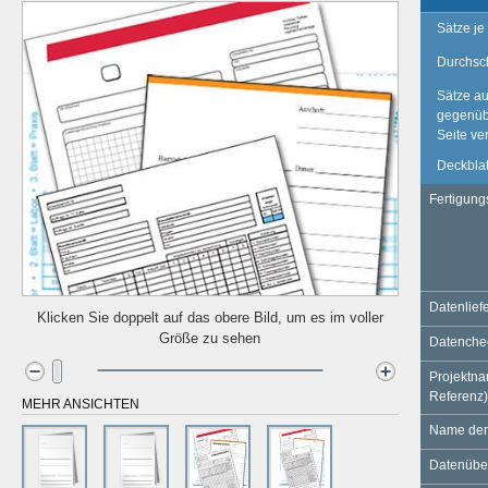
Sätze je
Durchsc
Sätze au
gegenüb
Seite ve
Deckblat
Fertigung
Datenlief
Klicken Sie doppelt auf das obere Bild, um es im voller
Größe zu sehen
Datench
Projektna
Referenz)
MEHR ANSICHTEN
Name der
Datenüber