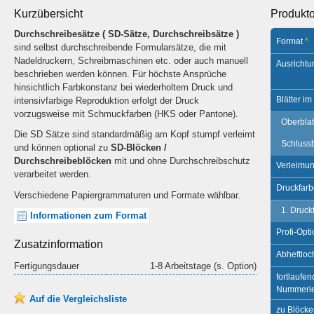
Kurzübersicht
Produkt
Durchschreibesätze ( SD-Sätze, Durchschreibsätze )
Format
*
sind selbst durchschreibende Formularsätze, die mit
Nadeldruckern, Schreibmaschinen etc. oder auch manuell
Ausrichtu
beschrieben werden können. Für höchste Ansprüche
hinsichtlich Farbkonstanz bei wiederholtem Druck und
Blätter im
intensivfarbige Reproduktion erfolgt der Druck
vorzugsweise mit Schmuckfarben (HKS oder Pantone).
Oberblat
Die SD Sätze sind standardmäßig am Kopf stumpf verleimt
Schlussb
und können optional zu
SD-Blöcken /
Durchschreibeblöcken
mit und ohne Durchschreibschutz
Verleimu
verarbeitet werden.
Druckfar
Verschiedene Papiergrammaturen und Formate wählbar
.
1. Druck
Informationen zum Format
Profi-Opt
Zusatzinformation
Abheftlo
Fertigungsdauer
1-8 Arbeitstage (s. Option)
fortlaufe
Nummeri
Auf die Vergleichsliste
zu Blöcke