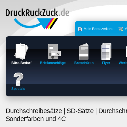
Mein Benutzerkonto
M
Büro-Bedarf
Briefumschläge
Broschüren
Flyer
Werb
Specials
Durchschreibesätze | SD-Sätze | Durchschr
Sonderfarben und 4C