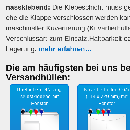
nassklebend:
Die Klebeschicht muss ge
ehe die Klappe verschlossen werden kan
maschineller Kuvertierung (Kuvertierhül
Verschlussart zum Einsatz.Haltbarkeit ca
Lagerung.
mehr erfahren…
Die am häufigsten bei uns be
Versandhüllen:
Briefhüllen DIN lang
Kuvertierhüllen C6/5
selbstklebend mit
(114 x 229 mm) mit
Fenster
Fenster