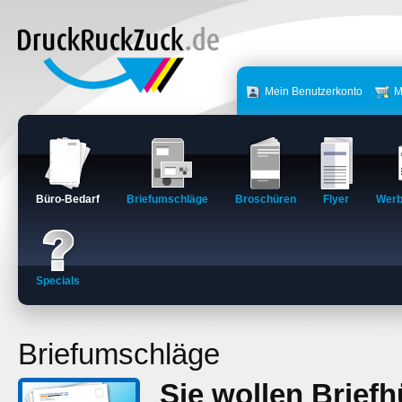
Mein Benutzerkonto
M
Büro-Bedarf
Briefumschläge
Broschüren
Flyer
Werb
Specials
Briefumschläge
Sie wollen Briefhü