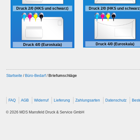
Druck 2/0 (HKS und schwarz
Druck 2/0 (HKS und schwarz)
Druck 4/0 (Euroskala)
Druck 4/0 (Euroskala)
Startseite
/
Büro-Bedarf
/
Briefumschläge
FAQ
AGB
Widerruf
Lieferung
Zahlungsarten
Datenschutz
Best
© 2026 MDS Mansfeld Druck & Service GmbH