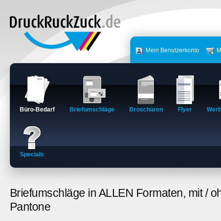
Mein Benutzerkonto
M
Büro-Bedarf
Briefumschläge
Broschüren
Flyer
Werb
Specials
Briefumschläge in ALLEN Formaten, mit / o
Pantone