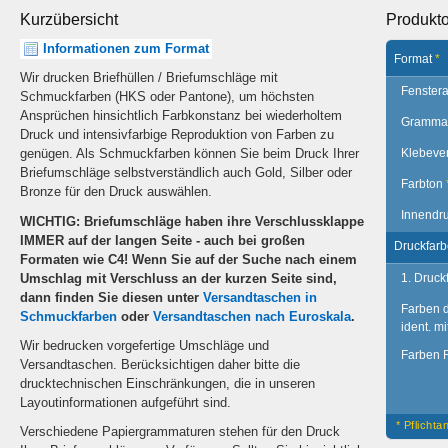
Kurzübersicht
Produkt
Informationen zum Format
Format
*
Wir drucken Briefhüllen / Briefumschläge mit
Fenstera
Schmuckfarben (HKS oder Pantone), um höchsten
Ansprüchen hinsichtlich Farbkonstanz bei wiederholtem
Gramma
Druck und intensivfarbige Reproduktion von Farben zu
Klebeve
genügen. Als Schmuckfarben können Sie beim Druck Ihrer
Briefumschläge selbstverständlich auch Gold, Silber oder
Farbton
Bronze für den Druck auswählen.
Innendr
WICHTIG: Briefumschläge haben ihre Verschlussklappe
IMMER auf der langen Seite - auch bei großen
Druckfar
Formaten wie C4! Wenn Sie auf der Suche nach einem
Umschlag mit Verschluss an der kurzen Seite sind,
1. Druck
dann finden Sie diesen unter
Versandtaschen in
Farben d
Schmuckfarben
oder
Versandtaschen nach Euroskala
.
ident. mi
Wir bedrucken vorgefertige Umschläge und
Farben 
Versandtaschen. Berücksichtigen daher bitte die
drucktechnischen Einschränkungen, die in unseren
Layoutinformationen aufgeführt sind.
* Pflicht
Verschiedene Papiergrammaturen stehen für den Druck