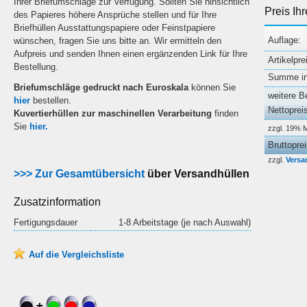
Ihrer Briefumschläge zur Verfügung. Sollten Sie hinsichtlich
Preis Ih
des Papieres höhere Ansprüche stellen und für Ihre
Briefhüllen Ausstattungspapiere oder Feinstpapiere
Auflage:
wünschen, fragen Sie uns bitte an. Wir ermitteln den
Aufpreis und senden Ihnen einen ergänzenden Link für Ihre
Artikelpre
Bestellung
.
Summe ink
Briefumschläge gedruckt nach Euroskala
können Sie
weitere B
hier
bestellen.
Nettoprei
Kuvertierhüllen zur maschinellen Verarbeitung
finden
Sie
hier.
zzgl. 19% 
Bruttopre
zzgl.
Versa
>>> Zur Gesamtübersicht
über Versandhüllen
Zusatzinformation
Fertigungsdauer
1-8 Arbeitstage (je nach Auswahl)
Auf die Vergleichsliste