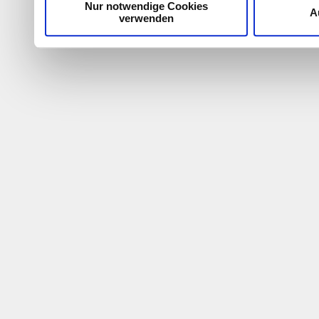
Cookies, wenn Sie unsere
Nur notwendige Cookies
A
verwenden