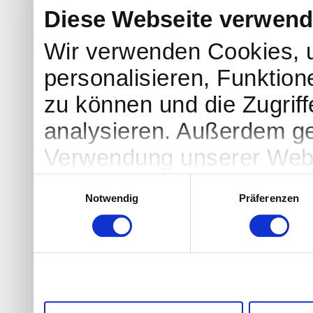
Diese Webseite verwend
Wir verwenden Cookies, 
personalisieren, Funktion
zu können und die Zugrif
analysieren. Außerdem ge
Verwendung unserer Websi
soziale Medien, Werbung 
Einwilligungsauswahl
Notwendig
Präferenzen
Partner führen diese Info
weiteren Daten zusammen, 
haben oder die sie im Ra
gesammelt haben. Sie geb