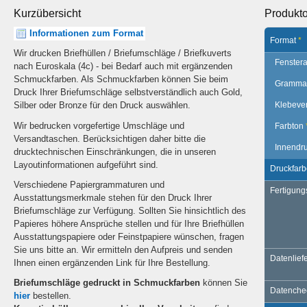
Kurzübersicht
Produkt
Informationen zum Format
Format
*
Wir drucken Briefhüllen / Briefumschläge / Briefkuverts
Fenstera
nach Euroskala (4c) - bei Bedarf auch mit ergänzenden
Schmuckfarben. Als Schmuckfarben können Sie beim
Gramma
Druck Ihrer Briefumschläge selbstverständlich auch Gold,
Klebeve
Silber oder Bronze für den Druck auswählen.
Wir bedrucken vorgefertige Umschläge und
Farbton
Versandtaschen. Berücksichtigen daher bitte die
Innendr
drucktechnischen Einschränkungen, die in unseren
Layoutinformationen aufgeführt sind.
Druckfar
Verschiedene Papiergrammaturen und
Fertigung
Ausstattungsmerkmale stehen für den Druck Ihrer
Briefumschläge zur Verfügung. Sollten Sie hinsichtlich des
Papieres höhere Ansprüche stellen und für Ihre Briefhüllen
Ausstattungspapiere oder Feinstpapiere wünschen, fragen
Sie uns bitte an. Wir ermitteln den Aufpreis und senden
Datenlief
Ihnen einen ergänzenden Link für Ihre Bestellung
.
Briefumschläge gedruckt in Schmuckfarben
können Sie
Datench
hier
bestellen.