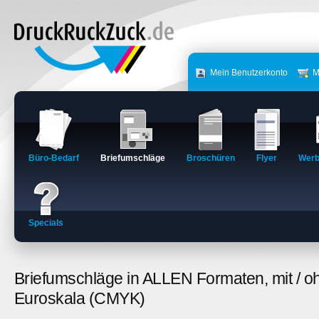
Mein Benutzerkonto
M
Büro-Bedarf
Briefumschläge
Broschüren
Flyer
Werb
Specials
Briefumschläge in ALLEN Formaten, mit / oh
Euroskala (CMYK)