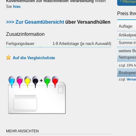
Kuvertierhüllen zur maschinellen Verarbeitung
finden
* Pflicht
Sie
hier.
Preis Ih
>>> Zur Gesamtübersicht
über Versandhüllen
Auflage:
Zusatzinformation
Artikelpre
Summe ink
Fertigungsdauer
1-8 Arbeitstage (je nach Auswahl)
weitere B
Nettoprei
Auf die Vergleichsliste
zzgl. 19% 
Bruttopre
zzgl.
Versa
MEHR ANSICHTEN