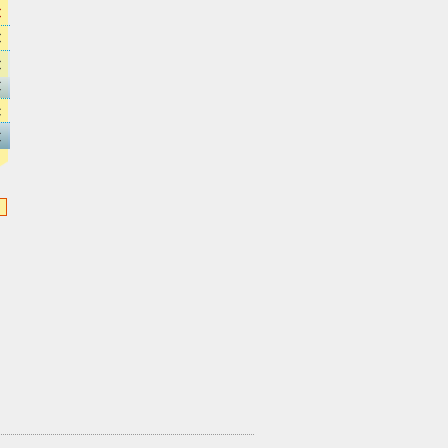
€
€
€
€
€
€