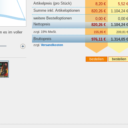
Artikelpreis (pro Stück)
8,20 €
5,52 
Summe inkl. Artikeloptionen
820,26 €
1.104,24 
weitere Bestelloptionen
0,00 €
0,00 
Nettopreis
820,26 €
1.104,24 
zzgl. 19% MwSt.
m es im voller
155,85 €
209,81 
Bruttopreis
976,11 €
1.314,05 
zzgl.
Versandkosten
bestellen
bestellen