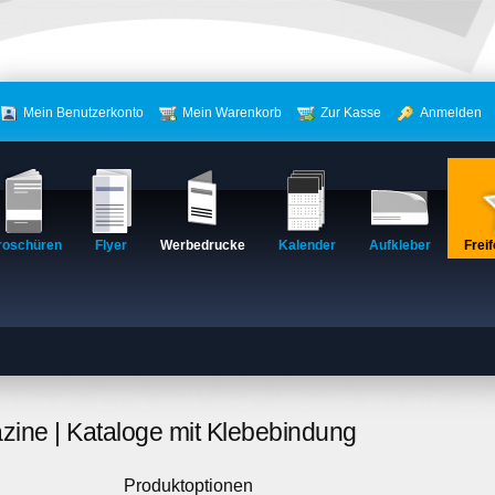
Mein Benutzerkonto
Mein Warenkorb
Zur Kasse
Anmelden
roschüren
Flyer
Werbedrucke
Kalender
Aufkleber
Frei
zine | Kataloge mit Klebebindung
Produktoptionen