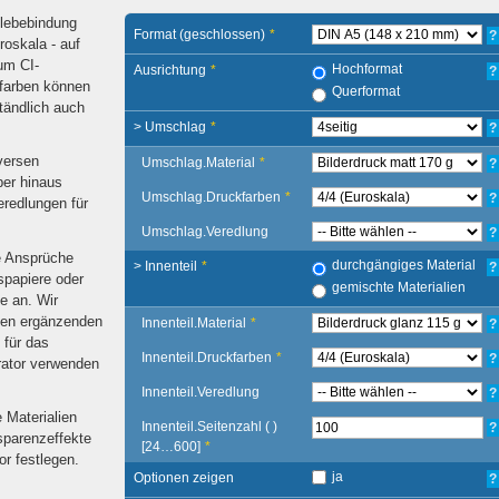
Klebebindung
Format (geschlossen)
*
?
oskala - auf
um CI-
Hochformat
Ausrichtung
*
?
kfarben können
Querformat
tändlich auch
> Umschlag
*
?
versen
Umschlag.Material
*
?
ber hinaus
Umschlag.Druckfarben
*
?
eredlungen für
Umschlag.Veredlung
?
re Ansprüche
durchgängiges Material
> Innenteil
*
?
spapiere oder
gemischte Materialien
e an. Wir
inen ergänzenden
Innenteil.Material
*
?
 für das
Innenteil.Druckfarben
*
?
urator verwenden
Innenteil.Veredlung
?
e Materialien
Innenteil.Seitenzahl ( )
?
sparenzeffekte
[24…600]
*
or festlegen.
ja
Optionen zeigen
?