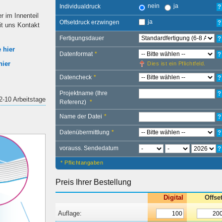
nein
ja
Individualdruck
?
 im Innenteil
ja
Offsetdruck erzwingen
?
it uns Kontakt
Fertigungsdauer
?
 hier
Datenformat
*
?
hier
Dies ist ein Pflichtfeld.
Datencheck
*
?
Projektname (Ihre
?
2-10 Arbeitstage
Referenz)
*
Name der Datei
*
?
Datenübermittlung
*
?
vorauss. Sendedatum
?
* Pflichtangaben
Preis Ihrer Bestellung
Digital
Offse
Auflage: