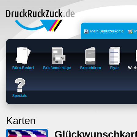
Mein Benutzerkonto
M
Büro-Bedarf
Briefumschläge
Broschüren
Flyer
Werb
Specials
Karten
Glückwunschkart