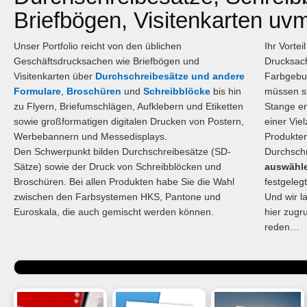
Briefbögen, Visitenkarten uv
Unser
Portfolio
reicht von den üblichen
Ihr Vortei
Geschäftsdrucksachen wie Briefbögen und
Drucksach
Visitenkarten über
Durchschreibesätze und andere
Farbgebun
Formulare
,
Broschüren
und
Schreibblöcke
bis hin
müssen si
zu Flyern, Briefumschlägen, Aufklebern und Etiketten
Stange e
sowie großformatigen digitalen Drucken von Postern,
einer Vie
Werbebannern und Messedisplays.
Produkten
Den Schwerpunkt bilden Durchschreibesätze (SD-
Durchsch
Sätze) sowie der Druck von Schreibblöcken und
auswähl
Broschüren. Bei allen Produkten habe Sie die Wahl
festgelegt
zwischen den Farbsystemen HKS, Pantone und
Und wir l
Euroskala, die auch gemischt werden können.
hier zugr
reden
…