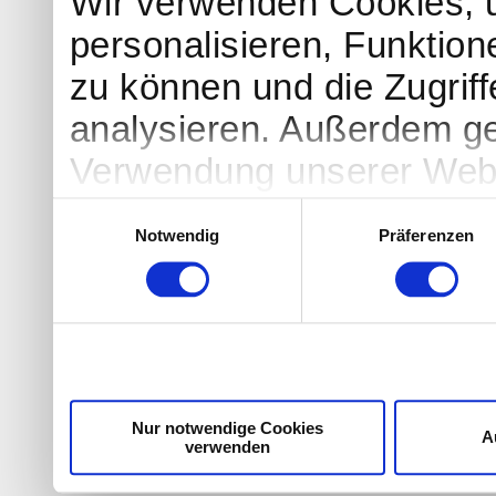
Wir verwenden Cookies, 
personalisieren, Funktion
zu können und die Zugrif
analysieren. Außerdem ge
Verwendung unserer Websi
soziale Medien, Werbung 
Einwilligungsauswahl
Notwendig
Präferenzen
Partner führen diese Info
weiteren Daten zusammen, 
haben oder die sie im Ra
gesammelt haben. Sie geb
Cookies, wenn Sie unsere
Nur notwendige Cookies
A
verwenden