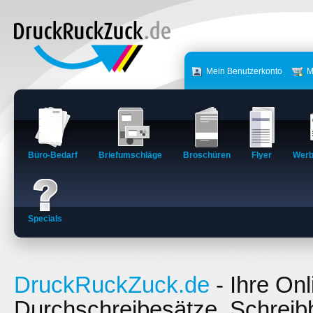
Mein Benutzerkonto
M
Büro-Bedarf
Briefumschläge
Broschüren
Flyer
Werb
Specials
DruckRuckZuck.de
- Ihre Onl
Durchschreibesätze, Schreib