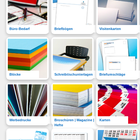
Büro-Bedarf
Briefbögen
Visitenkarten
Blöcke
Schreibtischunterlagen
Briefumschläge
Werbedrucke
Broschüren | Magazine |
Karten
Hefte