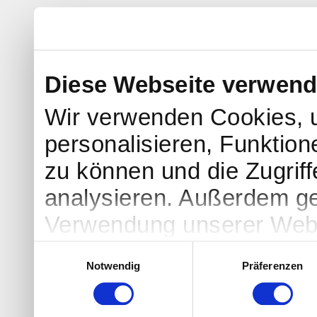
Diese Webseite verwend
Wir verwenden Cookies, 
personalisieren, Funktion
zu können und die Zugrif
analysieren. Außerdem ge
Verwendung unserer Websi
soziale Medien, Werbung 
Einwilligungsauswahl
Notwendig
Präferenzen
Partner führen diese Info
weiteren Daten zusammen, 