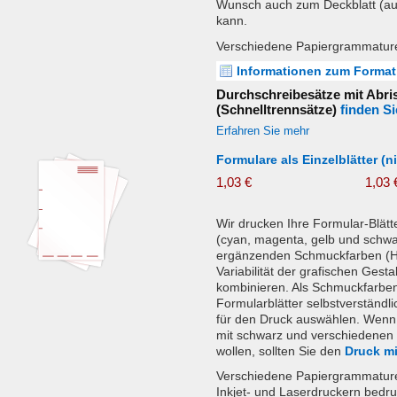
Wunsch auch zum Deckblatt (auc
kann.
Verschiedene Papiergrammatur
Informationen zum Format
Durchschreibesätze mit Abri
(Schnelltrennsätze)
finden Si
Erfahren Sie mehr
Formulare als Einzelblätter (
1,03 €
1,03 
Wir drucken Ihre Formular-Blä
(cyan, magenta, gelb und schwa
ergänzenden Schmuckfarben (H
Variabilität der grafischen Gest
kombinieren. Als Schmuckfarben
Formularblätter selbstverständl
für den Druck auswählen. Wenn 
mit schwarz und verschiedenen
wollen, sollten Sie den
Druck mi
Verschiedene Papiergrammaturen
Inkjet- und Laserdruckern bedru