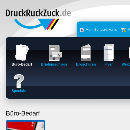
Mein Benutzerkonto
M
Büro-Bedarf
Briefumschläge
Broschüren
Flyer
Werb
Specials
Büro-Bedarf