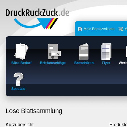
Mein Benutzerkonto
M
Büro-Bedarf
Briefumschläge
Broschüren
Flyer
Werb
Specials
Lose Blattsammlung
Kurzübersicht
Produkt