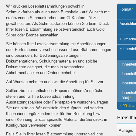
Wir drucken Loseblattsammlungen sowohl in
Format
*
Schmuckfarben als auch nach Euroskala - auf Wunsch mit
ergänzenden Schmuckfarben, um CI-Konformität zu
gewährleisten. Als Schmuckfarben können Sie beim Druck
Ausrichtu
Ihrer losen Blattsammlung selbstverständlich auch Gold,
Silber oder Bronze auswählen.
> Umschl
Sie können Ihre Loseblattsammlung mit Abheftlochungen
> Innentei
oder Perforationen versehen lassen. Lose Blattsammlungen
sind besonders für Bedienungsanleitungen,
Dokumentationen, Schulungsmaterialien und solche
Innenteil
Dokumente geeignet, die man in vorhandene
Abheftmechaniken und Ordner einheftet.
Innentei
Auf Wunsch nehmen auch wir die Abheftung für Sie vor.
Innentei
Sollten Sie hinsichtlich des Papieres höhere Ansprüche
Innentei
stellen und für Ihre Loseblattsammlung
800]
*
Ausstattungspapiere oder Feinstpapiere wünschen, fragen
* Pflicht
Sie uns bitte an. Wir ermitteln den Aufpreis und senden
Ihnen einen ergänzenden Link für Ihre Bestellung bzw.
Preis Ih
einen Kennung für das spezielle Material, die Sie direkt im
Konfigurator verwenden können.
Auflage:
Falls Sie in Ihrer losen Blattsammlung unterschiedliche