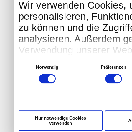
Wir verwenden Cookies, 
personalisieren, Funktion
zu können und die Zugrif
analysieren. Außerdem ge
Verwendung unserer Websi
soziale Medien, Werbung 
Einwilligungsauswahl
Notwendig
Präferenzen
Partner führen diese Info
weiteren Daten zusammen, 
haben oder die sie im Ra
gesammelt haben. Sie geb
Cookies, wenn Sie unsere
Nur notwendige Cookies
A
verwenden