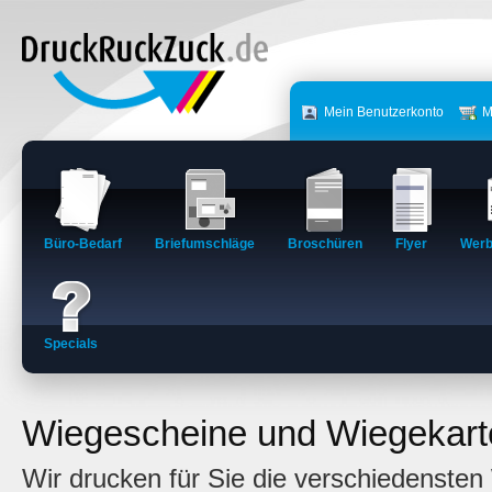
Mein Benutzerkonto
M
Büro-Bedarf
Briefumschläge
Broschüren
Flyer
Werb
Specials
Wiegescheine und Wiegekart
Wir drucken für Sie die verschiedenste