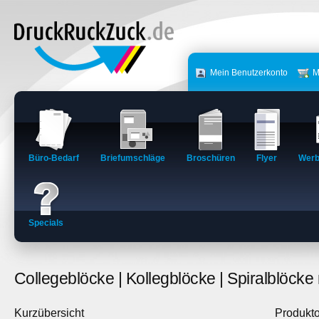
Mein Benutzerkonto
M
Büro-Bedarf
Briefumschläge
Broschüren
Flyer
Werb
Specials
Collegeblöcke | Kollegblöcke | Spiralblöck
Kurzübersicht
Produkt