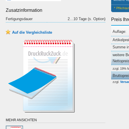
* Pflicht
Zusatzinformation
Fertigungsdauer
2…10 Tage (s. Option)
Preis Ih
Auflage:
Auf die Vergleichsliste
Artikelpre
Summe ink
weitere B
Nettoprei
zzgl. 19% 
Bruttopre
zzgl.
Versa
MEHR ANSICHTEN