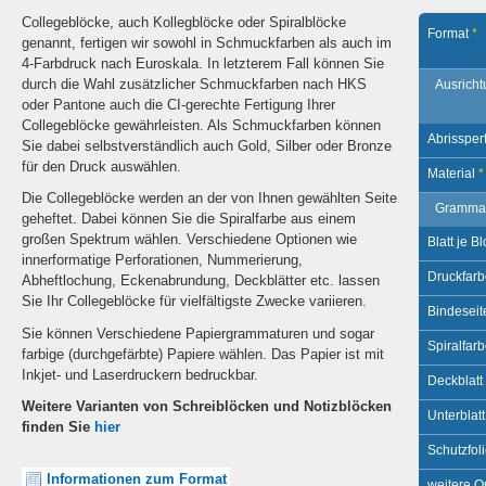
Collegeblöcke, auch Kollegblöcke oder Spiralblöcke
Format
*
genannt, fertigen wir sowohl in Schmuckfarben als auch im
4-Farbdruck nach Euroskala. In letzterem Fall können Sie
durch die Wahl zusätzlicher Schmuckfarben nach HKS
Ausrich
oder Pantone auch die CI-gerechte Fertigung Ihrer
Collegeblöcke gewährleisten. Als Schmuckfarben können
Abrissper
Sie dabei selbstverständlich auch Gold, Silber oder Bronze
für den Druck auswählen.
Material
*
Die Collegeblöcke werden an der von Ihnen gewählten Seite
Gramma
geheftet. Dabei können Sie die Spiralfarbe aus einem
großen Spektrum wählen. Verschiedene Optionen wie
Blatt je B
innerformatige Perforationen, Nummerierung,
Druckfar
Abheftlochung, Eckenabrundung, Deckblätter etc. lassen
Sie Ihr Collegeblöcke für vielfältigste Zwecke variieren.
Bindeseit
Sie können Verschiedene Papiergrammaturen und sogar
Spiralfar
farbige (durchgefärbte) Papiere wählen. Das Papier ist mit
Inkjet- und Laserdruckern bedruckbar.
Deckblatt
Weitere Varianten von Schreiblöcken und Notizblöcken
Unterblat
finden Sie
hier
Schutzfol
Informationen zum Format
weitere O